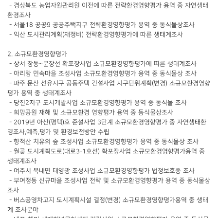
- 경상북도 농업자원관리원 이전에 따른 전략환경영향평가 용역 중 자연생태
환경조사
- 서울18 공공9 공공주택지구 전략환경영향평가 용역 중 동식물상조사
- 익산 도시관리계획(재정비) 전략환경영향평가에 따른 생태계조사
2. 소규모환경영향평가
- 상서 장동~분장선 확포장사업 소규모환경영향평가에 따른 생태계조사
- 아리랑 민속마을 조성사업 소규모환경영향평가 용역 중 동식물상 조사
- 파주 문산 선유지구 공동주택 건설사업 지구단위계획(변경) 소규모환경영향
평가 용역 중 생태계조사
- 당진2지구 도시개발사업 소규모환경영향평가 용역 중 동식물 조사
- 희망공원 재해 및 소규모환경 영향평가 용역 중 동식물상조사
- 2019년 아산(평택)호 준설사업 3단계 소규모환경영향평가 중 자연생태환
경조사,예측,평가 및 환경보전방안 수립
- 향적산 치유의 숲 조성사업 소규모환경영향평가 용역 중 동식물상 조사
- 월곶 도시계획도로(대로3-1호선) 확포장사업 소규모환경영향평가용역 중
생태계조사
- 여주시 북내면 태양광 조성사업 소규모환경영향평가 법정보호종 조사
- 부여정동 신규마을 조성사업 전략 및 소규모환경영향평가 용역 중 동식물상
조사
- 버스공영차고지 도시계획시설 결정(변경) 소규모환경영향평가용역 중 생태
계 조사분야