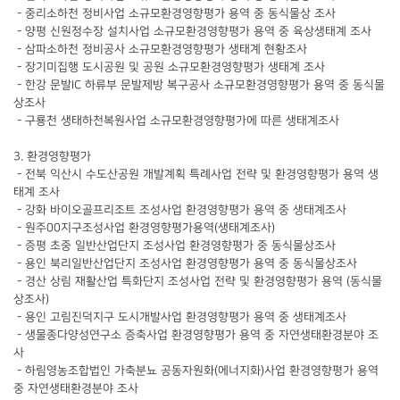
- 중리소하천 정비사업 소규모환경영향평가 용역 중 동식물상 조사
- 양평 신원정수장 설치사업 소규모환경영향평가 용역 중 육상생태계 조사
- 삼파소하천 정비공사 소규모환경영향평가 생태계 현황조사
- 장기미집행 도시공원 및 공원 소규모환경영향평가 생태계 조사
- 한강 문발IC 하류부 문발제방 복구공사 소규모환경영향평가 용역 중 동식물
상조사
- 구룡천 생태하천복원사업 소규모환경영향평가에 따른 생태계조사
3. 환경영향평가
- 전북 익산시 수도산공원 개발계획 특례사업 전략 및 환경영향평가 용역 생
태계 조사
- 강화 바이오골프리조트 조성사업 환경영향평가 용역 중 생태계조사
- 원주00지구조성사업 환경영향평가용역(생태계조사)
- 증평 초중 일반산업단지 조성사업 환경영향평가 중 동식물상조사
- 용인 북리일반산업단지 조성사업 환경영향평가 용역 중 동식물상조사
- 경산 상림 재활산업 특화단지 조성사업 전략 및 환경영향평가 용역 (동식물
상조사)
- 용인 고림진덕지구 도시개발사업 환경영향평가 용역 중 생태계조사
- 생물종다양성연구소 증축사업 환경영향평가 용역 중 자연생태환경분야 조
사
- 하림영농조합법인 가축분뇨 공동자원화(에너지화)사업 환경영향평가 용역
중 자연생태환경분야 조사