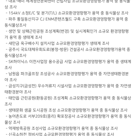
- 내포-해미 세계청년문화센터 건립사업 소규모환경영향평가 용역 중 동식물
상 조사
- 154kV 소정E/C 및 분기(T/L) 소규모환경영향평가 용역 중 동식물상 조사
- 파주 통일동산지구 CJ ENM콘텐츠월드 구축 소규모환경영향평가 용역 중
동식물상조사
- 생연 및 상패근린공원 조성계획(변경) 및 실시계획인가 소규모 환경영향평
가 용역 중 생태계 조사
- 새만금 옥구배수지 설치사업 소규모환경영향평가 생태계 조사
- 공주시 국도대체우회도로(봉정-방문) 건설공사 소규모환경영향평가용역 중
동식물상조사
- SK하이닉스 이천사업장 용수공급 사업 소규모환경영향평가 용역 중 생태계
조사
- 남원읍 파크골프장 조성공사 소규모환경영향평가 용역 중 자연생태환경분
야 조사
- 금성지구(금성천) 우수저류지 시설사업 소규모환경영향평가 용역 중 자연생
태환경분야 조사
- 태안읍 근린공원(환동공원) 조성계획 소규모환경영향평가 용역 중 동식물상
조사
- 생태문화 샘골 도시공원 조성 소규모환경영향평가 용역 중 동식물상 조사
- 농어촌도로 서부209호(중리) 확포장공사 소규모환경영향평가 용역 중 동식
물상 조사
- 역재방죽공원 조성사업 소규모환경영향평가 용역 중 동식물상 조사
- 신곡소하천 정비사업 소규모환경영향평가 용역 중 동식물상 조사