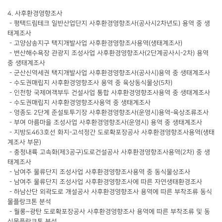
4. 사후환경영향조사
- 평택드림테크 일반산업단지 사후환경영향조사(공사시2차년도) 용역 중 생
태계조사
- 고양삼송지구 택지개발사업 사후환경영향조사용역(생태계조사)
- 변산해수욕장 관광지 조성사업 사후환경영향조사(2단계공사시-2차) 용역
중 생태계조사
- 군산신역세권 택지개발사업 사후환경영향조사(공사시)용역 중 생태계조사
- 수도권매립지 사후환경영향조사 용역 중 육상동식물상(5차)
- 인천항 국제여객부두 건설사업 통합 사후환경영향조사용역 중 생태계조사
- 수도권매립지 사후환경영향조사용역 중 생태계조사
- 영종도 2단계 준설토투기장 사후환경영향조사(운영시)용역-육상조류조사
- 부여 아름마을 조성사업 사후환경영향조사(운영시) 용역 중 생태계조사
- 지방도463호선 화지-고석정간 도로확포장공사 사후환경영향조사용역(생태
계조사 부문)
- 충청내륙 고속화(제3공구)도로건설공사 사후환경영향조사용역(2차) 중 생
태계조사
- 남여주 물류단지 조성사업 사후환경영향조사용역 중 동식물상조사
- 남여주 물류단지 조성사업 사후환경영향조사에 따른 자연생태환경조사
- 하남산단 외곽도로 개설공사 사후환경영향조사 용역에 따른 부착조류 동식
물플랑크톤 분석
- 월롱~광탄 도로확포장공사 사후환경영향조사 용역에 따른 부착조류 및 동
식물플랑크톤 분석