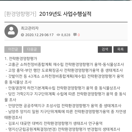
[환경영향평가]
2019년도 사업수행실적
최고관리자
2020.12.29 06:17
8,828
0
이전글
다음글
검색
목록
1. 전략환경영향평가
- 고흥군 소하천정비종합계획 재수립 전략환경영향평가 용역-동식물상조사
- 고창 흥덕-부안 행안 도로확장공사 전략환경영향평가용역 중 생태계조사
- 갓밭이천 등 43개소 소하천정비종합계획(재수립) 전략환경영향평가 용역
중 동식물상 조사
- 안동댐권역 하천기본계획수립 전략환경영향평가 용역 중 동식물상조사
- 당진 가학2지구 지구단위계획 수립에 따른 전략환경영향평가 용역 중 동식
물 조사
- 안양연현 공공주택지구 조성사업 전략환경영향평가 용역 중 생태계조사
- 남양주 양지리 일원 지구단위계획에 따른 전략환경영향평가용역 중 자연생
태환경조사
- 김포시 대곶면 대벽리 전략환경영향평가 생태조사 연구용역
- 명지산군립공원계획결정(변경) 전략환경영향평가 변경협의 생태계조사