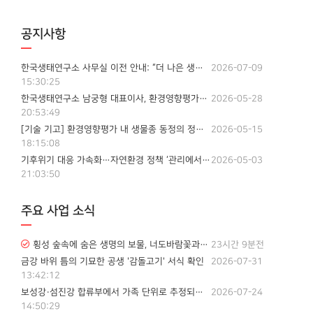
공지사항
한국생태연구소 사무실 이전 안내: “더 나은 생태전문 서비스를 위해 도약합니다”
2026-07-09
15:30:25
한국생태연구소 남궁형 대표이사, 환경영향평가협회 제13대 발전위원회 전문위원 위촉
2026-05-28
20:53:49
[기술 기고] 환경영향평가 내 생물종 동정의 정밀성과 행정적 리스크 관리 : 도롱뇽속(Genus Hynobius)을 중심으로
2026-05-15
18:15:08
기후위기 대응 가속화…자연환경 정책 ‘관리에서 적응’으로 전환 정책·기술·지역 대응 통합…자연환경 관리체계 구조적 변화 본격화
2026-05-03
21:03:50
주요 사업 소식
횡성 숲속에 숨은 생명의 보물, 너도바람꽃과 도깨비부채를 만나다
23시간 9분전
금강 바위 틈의 기묘한 공생 '감돌고기' 서식 확인
2026-07-31
13:42:12
보성강·섬진강 합류부에서 가족 단위로 추정되는 수달 무리 관찰···건강한 하천 생태계를 보여주는 의미 있는 현장 기록
2026-07-24
14:50:29